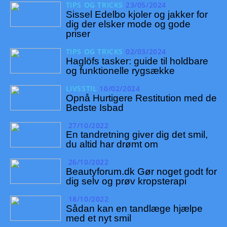
TIPS OG TRICKS
23/05/2024
Sissel Edelbo kjoler og jakker for
dig der elsker mode og gode
priser
TIPS OG TRICKS
02/03/2024
Haglöfs tasker: guide til holdbare
og funktionelle rygsække
LIVSSTIL
10/02/2024
Opnå Hurtigere Restitution med de
Bedste Isbad
27/10/2022
En tandretning giver dig det smil,
du altid har drømt om
26/10/2022
Beautyforum.dk Gør noget godt for
dig selv og prøv kropsterapi
18/10/2022
Sådan kan en tandlæge hjælpe
med et nyt smil