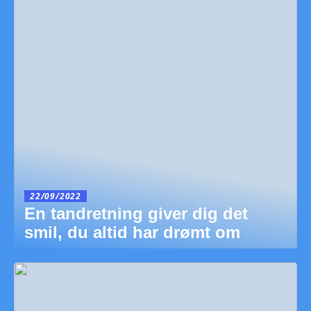
22/09/2022
En tandretning giver dig det
smil, du altid har drømt om