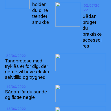
holder
02/07/20
22
du dine
tænder
Sådan
smukke
bruger
du
praktiske
accessoi
res
22/06/2022
Tandprotese med
tryklås er for dig, der
gerne vil have ekstra
selvtillid og tryghed
19/06/2022
Sådan får du sunde
og flotte negle
13/06/2022