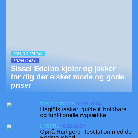
TIPS OG TRICKS
23/05/2024
Sissel Edelbo kjoler og jakker
for dig der elsker mode og gode
priser
TIPS OG TRICKS
02/03/2024
Haglöfs tasker: guide til holdbare
og funktionelle rygsække
LIVSSTIL
10/02/2024
Opnå Hurtigere Restitution med de
Bedste Isbad