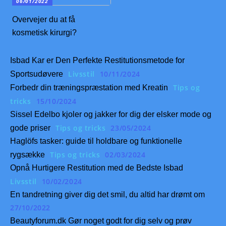
06/01/2022
Overvejer du at få
kosmetisk kirurgi?
Isbad Kar er Den Perfekte Restitutionsmetode for
Livsstil
10/11/2024
Sportsudøvere
Tips og
Forbedr din træningspræstation med Kreatin
tricks
15/10/2024
Sissel Edelbo kjoler og jakker for dig der elsker mode og
Tips og tricks
23/05/2024
gode priser
Haglöfs tasker: guide til holdbare og funktionelle
Tips og tricks
02/03/2024
rygsække
Opnå Hurtigere Restitution med de Bedste Isbad
Livsstil
10/02/2024
En tandretning giver dig det smil, du altid har drømt om
27/10/2022
Beautyforum.dk Gør noget godt for dig selv og prøv