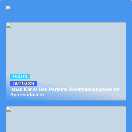
LIVSSTIL
10/11/2024
Isbad Kar er Den Perfekte Restitutionsmetode for
Sportsudøvere