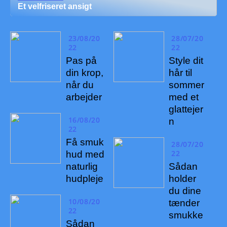
Et velfriseret ansigt
23/08/20
28/07/20
22
22
Pas på
Style dit
din krop,
hår til
når du
sommer
arbejder
med et
glattejer
16/08/20
n
22
Få smuk
28/07/20
22
hud med
naturlig
Sådan
hudpleje
holder
du dine
10/08/20
tænder
22
smukke
Sådan