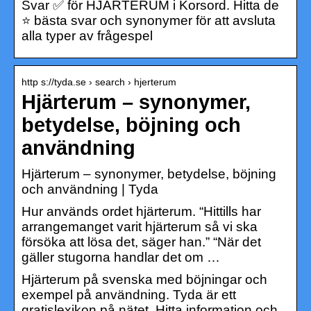
Svar ✅ för HJÄRTERUM i Korsord. Hitta de
⭐ bästa svar och synonymer för att avsluta
alla typer av frågespel
http s://tyda.se › search › hjerterum
Hjärterum – synonymer,
betydelse, böjning och
användning
Hjärterum – synonymer, betydelse, böjning
och användning | Tyda
Hur används ordet hjärterum. “Hittills har
arrangemanget varit hjärterum så vi ska
försöka att lösa det, säger han.” “När det
gäller stugorna handlar det om …
Hjärterum på svenska med böjningar och
exempel på användning. Tyda är ett
gratislexikon på nätet. Hitta information och