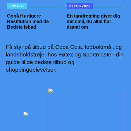
LIVSSTIL
27/10/2022
Opnå Hurtigere
En tandretning giver dig
Restitution med de
det smil, du altid har
Bedste Isbad
drømt om
Få styr på tilbud på Coca Cola, fodboldmål, og
landsholdstrøjer hos Føtex og Sportmaster: din
guide til de bedste tilbud og
shoppingoplevelser.