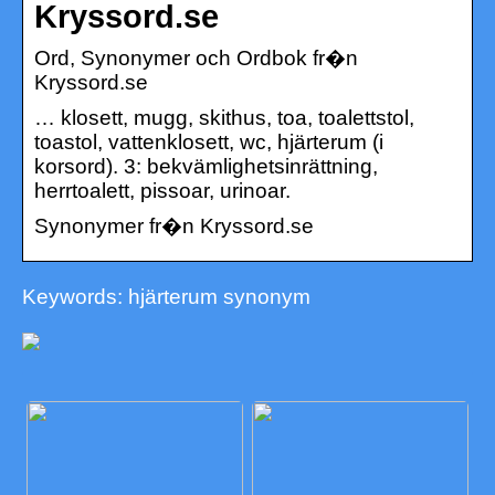
Kryssord.se
Ord, Synonymer och Ordbok fr�n
Kryssord.se
… klosett, mugg, skithus, toa, toalettstol,
toastol, vattenklosett, wc, hjärterum (i
korsord). 3: bekvämlighetsinrättning,
herrtoalett, pissoar, urinoar.
Synonymer fr�n Kryssord.se
Keywords: hjärterum synonym