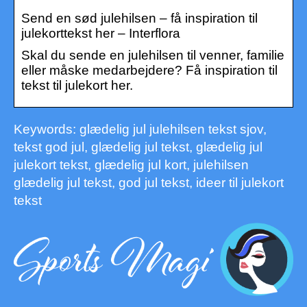
Send en sød julehilsen – få inspiration til
julekorttekst her – Interflora
Skal du sende en julehilsen til venner, familie
eller måske medarbejdere? Få inspiration til
tekst til julekort her.
Keywords: glædelig jul julehilsen tekst sjov,
tekst god jul, glædelig jul tekst, glædelig jul
julekort tekst, glædelig jul kort, julehilsen
glædelig jul tekst, god jul tekst, ideer til julekort
tekst