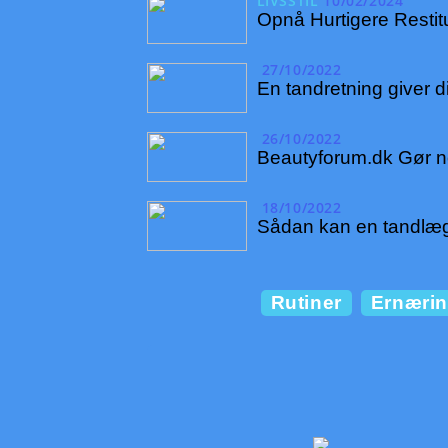
LIVSSTIL
10/02/2024
Opnå Hurtigere Restit
27/10/2022
En tandretning giver d
26/10/2022
Beautyforum.dk Gør no
18/10/2022
Sådan kan en tandlæg
Rutiner
Ernæri