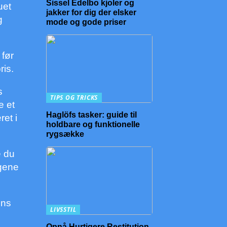
Sissel Edelbo kjoler og
uet
jakker for dig der elsker
g
mode og gode priser
 før
ris.
s
TIPS OG TRICKS
e et
Haglöfs tasker: guide til
ret i
holdbare og funktionelle
rygsække
e du
ngene
ens
LIVSSTIL
Opnå Hurtigere Restitution