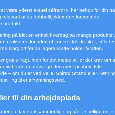
at være yderst aktuel såfremt vi har behov for din p
relevant at du dobbelttjekker den forventede
 produkt.
vering på blot en enkelt hverdag på mange produkter,
den realiseres forinden et konkret klokkeslæt, således
ne klargjort før de lageransatte holder fyraften.
er gratis fragt, men for det meste stiller det krav om 
rnativ burde du udvælge den mest prisbevidste
lde – om du er ved Vejle, Solrød Strand eller Hørnin
bestilling til et afhentningssted.
ller til din arbejdsplads
købere at lave prissammenligning på forskellige onlin