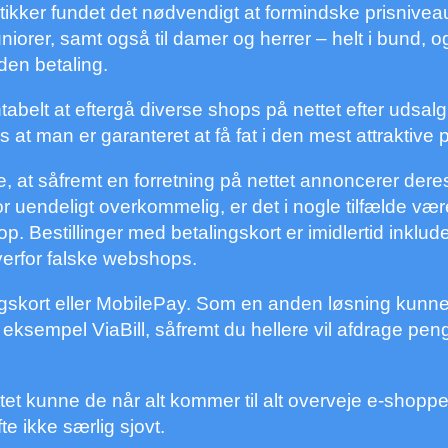
tikker fundet det nødvendigt at formindske prisnivea
niorer, samt også til damer og herrer – helt i bund, o
den betaling.
belt at eftergå diverse shops på nettet efter udsalg
t man er garanteret at få fat i den mest attraktive p
, at såfremt en forretning på nettet annoncerer dere
or uendeligt overkommelig, er det i nogle tilfælde vær
. Bestillinger med betalingskort er imidlertid inklude
verfor falske webshops.
ingskort eller MobilePay. Som en anden løsning kunn
r eksempel ViaBill, såfremt du hellere vil afdrage pe
ettet kunne de når alt kommer til alt overveje e-shopp
te ikke særlig sjovt.