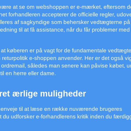
e være at se om webshoppen er e-mærket, eftersom d
rnet forhandleren accepterer de officielle regler, udove
rolleres af sagkyndige som behersker vedtægterne på
dning til at få assistance, når du får problemer med 
p at køberen er på vagt for de fundamentale vedtægte
 returpolitik e-shoppen anvender. Her er det også vig
ns ordremail, således man senere kan påvise købet, 
il en herre eller dame.
i ret ærlige muligheder
 genveje til at læse en række nuværende brugeres
 du udforsker e-forhandlerens kritik inden du færdig