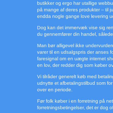
butikker og ergo har utallige webbu
på mange af deres produkter – til ju
endda nogle gange love levering u
Dog kan det immervæk vise sig renta
du gennemfører din handel, således a
Man bør alligevel ikke undervurdere
varer til en udsalgspris der anses f
faresignal om en uægte internet shop
en lov, der redder dig som køber o
Vi tilråder generelt køb med betal
udnytte et afbetalingstilbud som fo
over en periode.
Før folk køber i en forretning på n
forretningsbetingelser, det er dog of