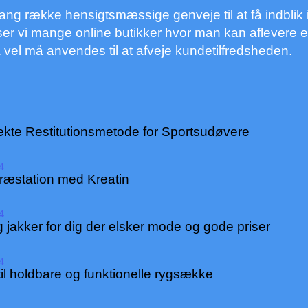
g række hensigtsmæssige genveje til at få indblik i
t ser vi mange online butikker hvor man kan aflevere 
å vel må anvendes til at afveje kundetilfredsheden.
ekte Restitutionsmetode for Sportsudøvere
4
ræstation med Kreatin
4
g jakker for dig der elsker mode og gode priser
4
til holdbare og funktionelle rygsække