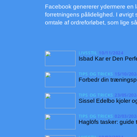
Facebook genererer ydermere en lan
forretningens pålidelighed. I øvrig
omtale af ordreforløbet, som lige s
LIVSSTIL
10/11/2024
Isbad Kar er Den Perf
TIPS OG TRICKS
15/10/202
Forbedr din træningsp
TIPS OG TRICKS
23/05/202
Sissel Edelbo kjoler o
TIPS OG TRICKS
02/03/202
Haglöfs tasker: guide 