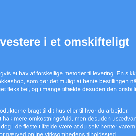
vestere i et omskifteligt
gvis et hav af forskellige metoder til levering. En sikk
pakkeshop, som gør det muligt at hente bestillingen n
et fleksibel, og i mange tilfælde desuden den prisbill
kterne bragt til dit hus eller til hvor du arbejder.
et hak mere omkostningsfuld, men desuden usædvan
il dog i de fleste tilfælde være at du selv henter varern
or nærved online virksomhedens tilholdssted.