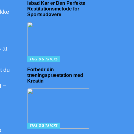
Isbad Kar er Den Perfekte
Restitutionsmetode for
akke
Sportsudøvere
 at
TIPS OG TRICKS
at du
Forbedr din
træningspræstation med
Kreatin
g –
TIPS OG TRICKS
e