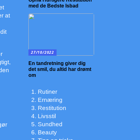
med de Bedste Isbad
et
r at
dit
27/10/2022
r
tigt,
En tandretning giver dig
det smil, du altid har drømt
uden
om
Rutiner
Ernæring
Restitution
Livsstil
Sundhed
gør
Beauty