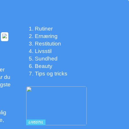
Rutiner
Ernæring
Restitution
Livsstil
Sundhed
Beauty
er
Tips og tricks
år du
igste
lig
e,
LIVSSTIL